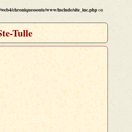
/web4/chroniquessoute/www/include/site_inc.php
on
Ste-Tulle