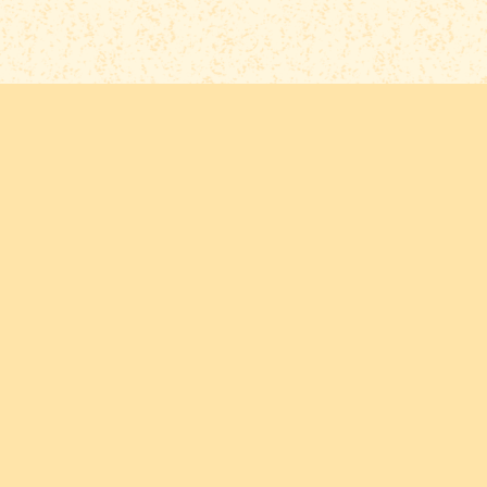
En cas de problème d'affichage, basculez sur
ViewerJS
ou sur
Ce dossier vous plait ? Partagez le sur les réseaux sociau
Spéléologie
Topographie
Archéologie
Sites rupes