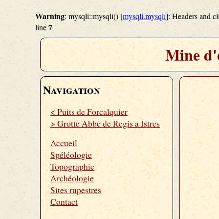
Warning
: mysqli::mysqli() [
mysqli.mysqli
]: Headers and c
7
line
Mine d'e
Navigation
< Puits de Forcalquier
> Grotte Abbe de Regis a Istres
Accueil
Spéléologie
Topographie
Archéologie
Sites rupestres
Contact