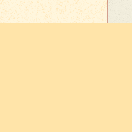
Google View
. Ou
téléchargez le pdf
.
x :
tres
Contact