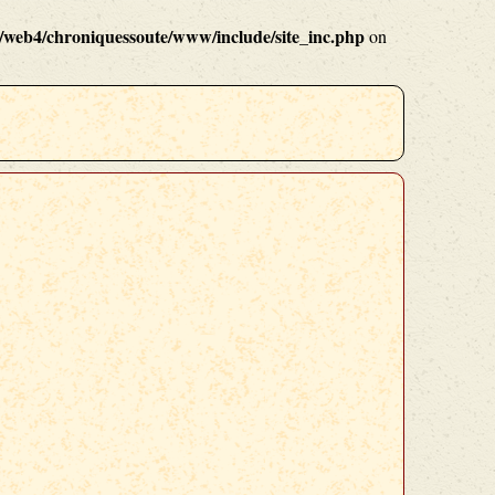
/web4/chroniquessoute/www/include/site_inc.php
on