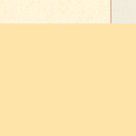
Google View
. Ou
téléchargez le pdf
.
x :
tres
Contact