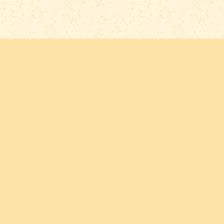
En cas de problème d'affichage, basculez sur
ViewerJS
ou sur
Ce dossier vous plait ? Partagez le sur les réseaux sociau
Spéléologie
Topographie
Archéologie
Sites rupes