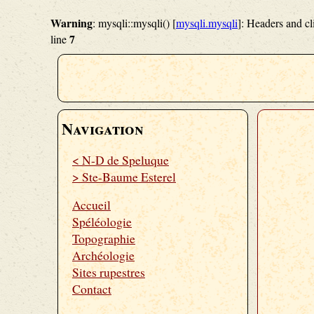
Warning
: mysqli::mysqli() [
mysqli.mysqli
]: Headers and c
7
line
Navigation
< N-D de Speluque
> Ste-Baume Esterel
Accueil
Spéléologie
Topographie
Archéologie
Sites rupestres
Contact