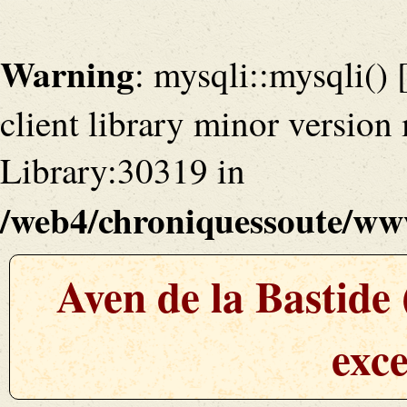
Warning
: mysqli::mysqli() 
client library minor versio
Library:30319 in
/web4/chroniquessoute/www
Aven de la Bastide
exc