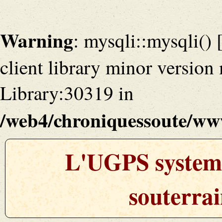
Warning
: mysqli::mysqli() 
client library minor versio
Library:30319 in
/web4/chroniquessoute/www
L'UGPS systeme
souterrai